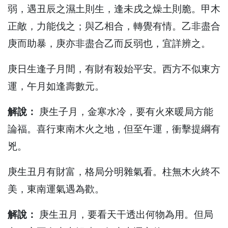
弱，遇丑辰之濕土則生，逢未戌之燥土則脆。甲木
正敵，力能伐之；與乙相合，轉覺有情。乙非盡合
庚而助暴，庚亦非盡合乙而反弱也，宜詳辨之。
庚日生逢子月間，有財有殺始平安。西方不似東方
運，午月如逢壽數元。
解說：
庚生子月，金寒水冷，要有火來暖局方能
論福。喜行東南木火之地，但至午運，衝擊提綱有
兇。
庚生丑月有財富，格局分明雜氣看。柱無木火終不
美，東南運氣遇為歡。
解說：
庚生丑月，要看天干透出何物為用。但局