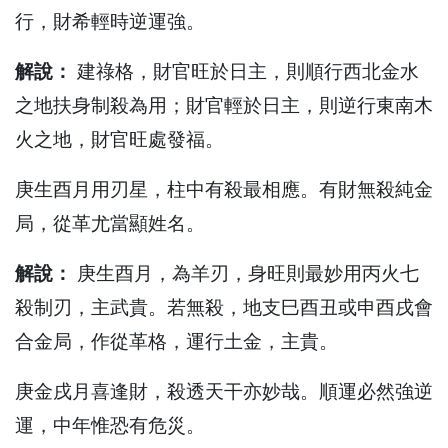
行，財希輕時逆運強。
解說：
建祿格，財官旺於日主，則順行西北金水
之地扶身制殺為用；財官輕於日主，則逆行東南木
火之地，財官旺處發福。
庚生酉月用刃星，柱中有殺最相應。有財無殺純金
局，從革尤當顯姓名。
解說：
庚生酉月，為羊刃，身旺則最妙用丙火七
殺制刃，主武貴。若無殺，地支巳酉丑或申酉戌會
合金局，作從革格，運行土金，主貴。
庚金戌月喜逢財，殺透天干亦妙哉。順運必然強逆
運，中年惟恐有危災。