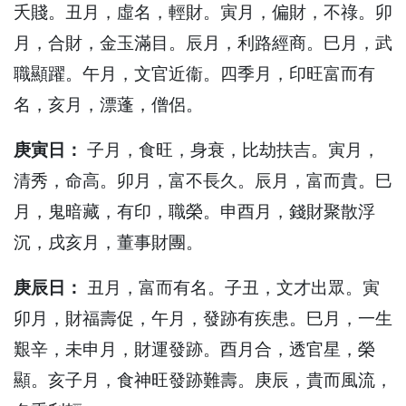
夭賤。丑月，虛名，輕財。寅月，偏財，不祿。卯
月，合財，金玉滿目。辰月，利路經商。巳月，武
職顯躍。午月，文官近衞。四季月，印旺富而有
名，亥月，漂蓬，僧侶。
庚寅日：
子月，食旺，身衰，比劫扶吉。寅月，
清秀，命高。卯月，富不長久。辰月，富而貴。巳
月，鬼暗藏，有印，職榮。申酉月，錢財聚散浮
沉，戌亥月，董事財團。
庚辰日：
丑月，富而有名。子丑，文才出眾。寅
卯月，財福壽促，午月，發跡有疾患。巳月，一生
艱辛，未申月，財運發跡。酉月合，透官星，榮
顯。亥子月，食神旺發跡難壽。庚辰，貴而風流，