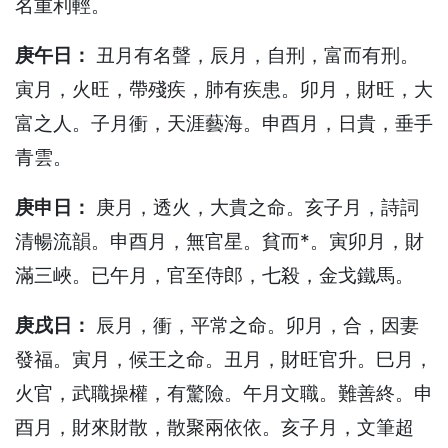
名重利輕。
庚午日：
丑月有名聲，辰月，自刑，富而有刑。
寅月，火旺，帶殘疾，肺有疾患。卯月，財旺，大
富之人。子月衝，天涯藝海。申酉月，日貴，垂手
青雲。
庚申日：
庚月，透火，大貴之命。亥子月，詩詞
清暢流韻。申酉月，無官星。貧而*。寅卯月，財
滿三峽。已午月，官至侍郎，七殺，金戈鐵馬。
庚戌日：
辰月，衝，平常之命。卯月，合，因妻
發福。寅月，候王之命。丑月，財旺官升。巳月，
火官，武職操權，有驚險。午月文職。難善終。申
酉月，財來財散，散聚兩依依。亥子月，文筆超