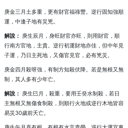
庚金三月土多重，更有財官福祿豐。逆行固知強順
運，中逢子地有災兇。
解說：
庚生辰月，身旺財官亦旺，則用財官，順
行南方官地，主貴。逆行初運財地亦佳，但中年見
子運，乃日主死地，又傷官見官，必有兇災。
庚金四月殺呀強，有制方知殺伏降。若是無根又無
制，其人多有少年亡。
解說：
庚生巳月，殺重，要用壬癸水制殺，若日
主無根又無傷食制殺，則順行火地或逆行木地皆容
易災30歲前夭亡。
庚生午月喜有根，有根有水言貴榮。逆行大運宜東