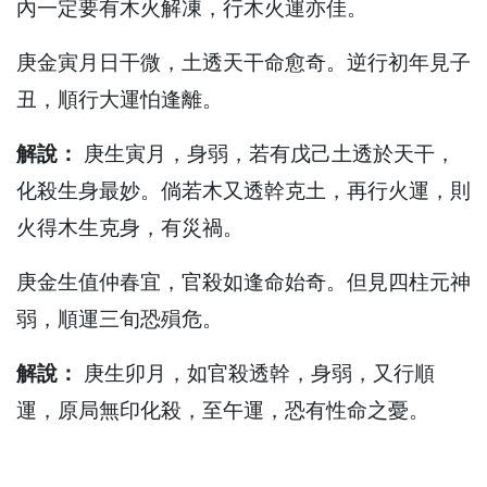
內一定要有木火解凍，行木火運亦佳。
庚金寅月日干微，土透天干命愈奇。逆行初年見子
丑，順行大運怕逢離。
解說：
庚生寅月，身弱，若有戊己土透於天干，
化殺生身最妙。倘若木又透幹克土，再行火運，則
火得木生克身，有災禍。
庚金生值仲春宜，官殺如逢命始奇。但見四柱元神
弱，順運三旬恐殞危。
解說：
庚生卯月，如官殺透幹，身弱，又行順
運，原局無印化殺，至午運，恐有性命之憂。