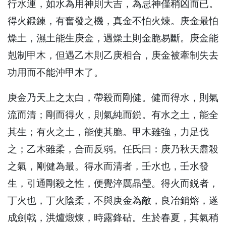
行水運，如水為用神則大吉，為忌神僅稍凶而已。
得火鍛鍊，有奮發之機，真金不怕火煉。庚金最怕
燥土，濕土能生庚金，遇燥土則金脆易斷。庚金能
剋制甲木，但遇乙木則乙庚相合，庚金被牽制失去
功用而不能沖甲木了。
庚金乃天上之太白，帶殺而剛健。健而得水，則氣
流而清；剛而得火，則氣純而鋭。有水之土，能全
其生；有火之土，能使其脆。甲木雖強，力足伐
之；乙木雖柔，合而反弱。任氏曰：庚乃秋天肅殺
之氣，剛健為最。得水而清者，壬水也，壬水發
生，引通剛殺之性，便覺淬厲晶瑩。得火而鋭者，
丁火也，丁火陰柔，不與庚金為敵，良冶銷熔，遂
成劍戟，洪爐煅煉，時露鋒砧。生於春夏，其氣稍