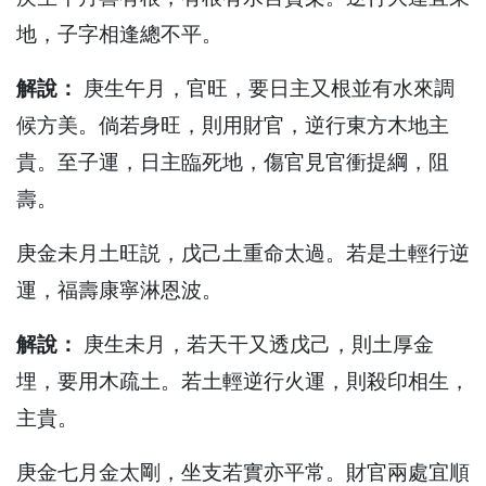
地，子字相逢總不平。
解說：
庚生午月，官旺，要日主又根並有水來調
候方美。倘若身旺，則用財官，逆行東方木地主
貴。至子運，日主臨死地，傷官見官衝提綱，阻
壽。
庚金未月土旺説，戊己土重命太過。若是土輕行逆
運，福壽康寧淋恩波。
解說：
庚生未月，若天干又透戊己，則土厚金
埋，要用木疏土。若土輕逆行火運，則殺印相生，
主貴。
庚金七月金太剛，坐支若實亦平常。財官兩處宜順